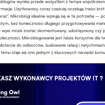
blogów wynika przede wszystkim z tempa współczesneg
macje. Użytkownicy coraz częściej oczekują treści krótk
eraz”. Mikroblogi idealnie wpisują się w tę potrzebę – 
stym, bez konieczności długiego przygotowywania mater
y wpis może zostać skomentowany, udostępniony czy p
łeczności. Mikroblogowanie jest także korzystne dla 
 dotarcie do odbiorców, budowanie relacji i natychmias
i temu staje się ono jednym z kluczowych narzędzi komu
KASZ WYKONAWCY PROJEKTÓW IT ?