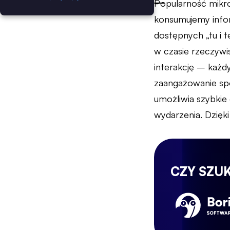
Popularność mikro
konsumujemy infor
dostępnych „tu i t
w czasie rzeczywi
interakcję – każd
zaangażowanie spo
umożliwia szybkie
wydarzenia. Dzięk
CZY SZU