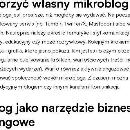
orzyć własny mikroblog
loga jest prostsze, niż mogłoby się wydawać. Na poc
owany serwis (np. Tumblr, Twitter/X, Mastodon) albo 
. Następnie należy określić tematykę i styl komunikacj
y, edukacyjny czy może rozrywkowy. Kolejnym krokiem 
isu i grafiki, które jasno pokażą, kim jesteś i o czym pi
gularne publikowanie krótkich, wartościowych treści: no
eżących wydarzeń. Warto również aktywnie angażować
ować społeczność wokół mikrobloga. Z czasem można p
adycyjnym blogiem czy innymi kanałami komunikacji.
og jako narzędzie bizne
ingowe