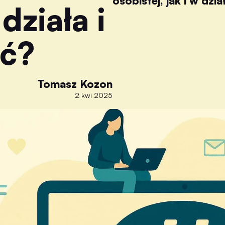
osobistej, jak i w dzi
działa i
yć?
Tomasz Kozon
2 kwi 2025