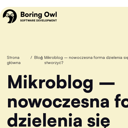
Strona
/
Blog
/
Mikroblog – nowoczesna forma dzielenia się treściami. Jak działa i jak go
główna
stworzyć?
Mikroblog –
nowoczesna f
dzielenia się