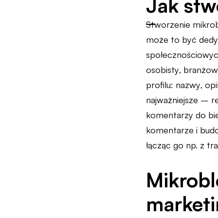
Jak stw
Stworzenie mikrob
może to być dedyk
społecznościowych
osobisty, branżow
profilu: nazwy, op
najważniejsze – re
komentarzy do bi
komentarze i bud
łącząc go np. z tr
Mikrobl
market