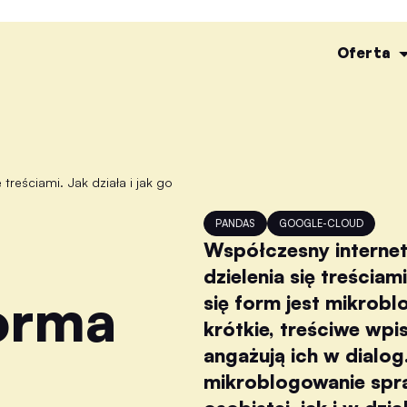
Oferta
PANDAS
GOOGLE-CLOUD
Współczesny internet
dzielenia się treściam
orma
się form jest mikrob
krótkie, treściwe wpi
angażują ich w dialog.
mikroblogowanie spr