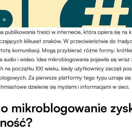
 publikowania treści w internecie, która opiera się na 
czających kilkuset znaków. W przeciwieństwie do tradyc
totę komunikacji. Mogą przybierać różne formy: krótkie n
ia audio i wideo. Idea mikroblogowania pojawiła się wra
 na początku XXI wieku, kiedy użytkownicy zaczęli posz
 blogowych. Za pierwsze platformy tego typu uznaje się 
hmiastowe dzielenie się myślami i informacjami w sieci.
o mikroblogowanie zys
rność?