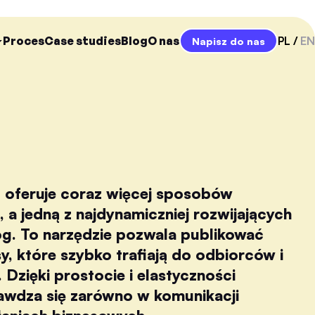
Proces
Case studies
Blog
O nas
PL
EN
Napisz do nas
 oferuje coraz więcej sposobów
i, a jedną z najdynamiczniej rozwijających
log. To narzędzie pozwala publikować
sy, które szybko trafiają do odbiorców i
 Dzięki prostocie i elastyczności
awdza się zarówno w komunikacji