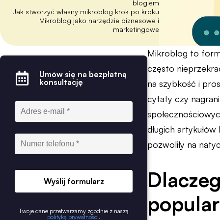
blogiem
Jak stworzyć własny mikroblog krok po kroku
Mikroblog jako narzędzie biznesowe i
marketingowe
Mikroblog to forma
często nieprzekra
Umów się na bezpłatną
konsultację
na szybkość i pros
cytaty czy nagran
społecznościowych
długich artykułów
pozwoliły na natyc
Dlaczeg
Wyślij formularz
popula
Twoje dane przetwarzamy zgodnie z naszą
polityką prywatności
.