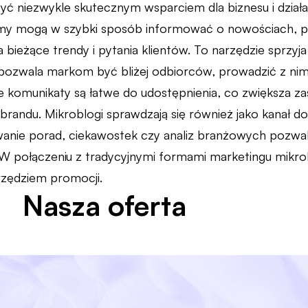
ć niezwykle skutecznym wsparciem dla biznesu i działa
rmy mogą w szybki sposób informować o nowościach, p
bieżące trendy i pytania klientów. To narzędzie sprzyja
ozwala markom być bliżej odbiorców, prowadzić z nimi 
ce komunikaty są łatwe do udostępnienia, co zwiększa za
randu. Mikroblogi sprawdzają się również jako kanał 
wanie porad, ciekawostek czy analiz branżowych pozwal
W połączeniu z tradycyjnymi formami marketingu mikrob
zędziem promocji.
Nasza oferta