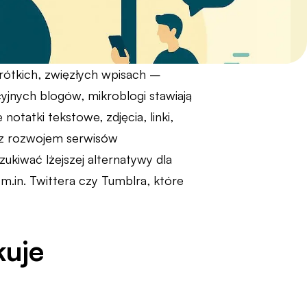
krótkich, zwięzłych wpisach –
yjnych blogów, mikroblogi stawiają
otatki tekstowe, zdjęcia, linki,
z z rozwojem serwisów
ukiwać lżejszej alternatywy dla
m.in. Twittera czy Tumblra, które
kuje