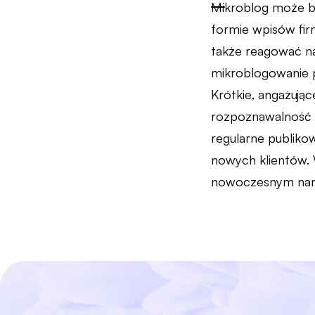
Mikroblog może by
formie wpisów fi
także reagować na 
mikroblogowanie p
Krótkie, angażują
rozpoznawalność b
regularne publiko
nowych klientów. 
nowoczesnym nar