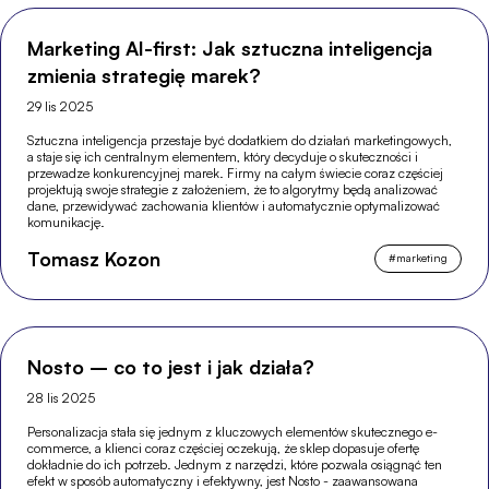
Marketing AI-first: Jak sztuczna inteligencja
zmienia strategię marek?
29 lis 2025
Sztuczna inteligencja przestaje być dodatkiem do działań marketingowych,
a staje się ich centralnym elementem, który decyduje o skuteczności i
przewadze konkurencyjnej marek. Firmy na całym świecie coraz częściej
projektują swoje strategie z założeniem, że to algorytmy będą analizować
dane, przewidywać zachowania klientów i automatycznie optymalizować
komunikację.
Tomasz Kozon
#
marketing
Nosto – co to jest i jak działa?
28 lis 2025
Personalizacja stała się jednym z kluczowych elementów skutecznego e-
commerce, a klienci coraz częściej oczekują, że sklep dopasuje ofertę
dokładnie do ich potrzeb. Jednym z narzędzi, które pozwala osiągnąć ten
efekt w sposób automatyczny i efektywny, jest Nosto - zaawansowana