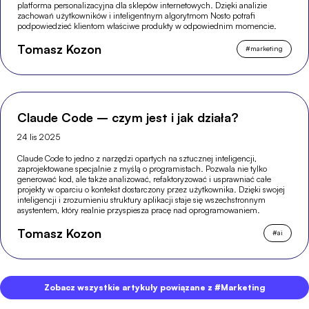
platforma personalizacyjna dla sklepów internetowych. Dzięki analizie
zachowań użytkowników i inteligentnym algorytmom Nosto potrafi
podpowiedzieć klientom właściwe produkty w odpowiednim momencie.
Tomasz Kozon
#
marketing
Claude Code – czym jest i jak działa?
24 lis 2025
Claude Code to jedno z narzędzi opartych na sztucznej inteligencji,
zaprojektowane specjalnie z myślą o programistach. Pozwala nie tylko
generować kod, ale także analizować, refaktoryzować i usprawniać całe
projekty w oparciu o kontekst dostarczony przez użytkownika. Dzięki swojej
inteligencji i zrozumieniu struktury aplikacji staje się wszechstronnym
asystentem, który realnie przyspiesza pracę nad oprogramowaniem.
Tomasz Kozon
#
ai
Zobacz wszystkie artykuły powiązane z #Marketing