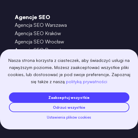
Agencje SEO
Agencja SEO Warszawa
Agencja SEO Kraków
Agencja SEO Wrocław
Agencja SEO Poznań
Agencja SEO Gdańsk
Nasza strona korzysta z ciasteczek, aby świadczyć usługi na
Agencja SEO Toruń
najwyższym poziomie. Możesz zaakceptować wszystkie pliki
cookies, lub dostosować je pod swoje preferencje. Zapoznaj
się także z naszą
polityką prywatności
©
2026
– Boring Owl – Software House Warszawa
adobexd
algolia
amazon-s3
android
Zaakceptuj wszystkie
angular
api
apscheduler
argocd
Odrzuć wszystkie
astro
aws-amplify
aws-cloudfront
aws-lambda
axios
azure
bash
Ustawienia plików cookies
Zobacz więcej
bootstrap
bulma
cakephp
celery
chartjs
clojure
cloudflare
cloudinary