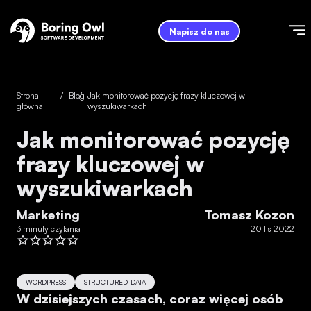
Napisz do nas
Strona
/
Blog
/
Jak monitorować pozycję frazy kluczowej w
główna
wyszukiwarkach
Jak monitorować pozycję
frazy kluczowej w
wyszukiwarkach
Marketing
Tomasz Kozon
3 minuty czytania
20 lis 2022
WORDPRESS
STRUCTURED-DATA
W dzisiejszych czasach, coraz więcej osób