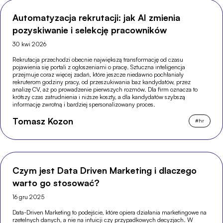
Automatyzacja rekrutacji: jak AI zmienia
pozyskiwanie i selekcję pracowników
30 kwi 2026
Rekrutacja przechodzi obecnie największą transformację od czasu
pojawienia się portali z ogłoszeniami o pracę. Sztuczna inteligencja
przejmuje coraz więcej zadań, które jeszcze niedawno pochłaniały
rekruterom godziny pracy, od przeszukiwania baz kandydatów, przez
analizę CV, aż po prowadzenie pierwszych rozmów. Dla firm oznacza to
krótszy czas zatrudnienia i niższe koszty, a dla kandydatów szybszą
informację zwrotną i bardziej spersonalizowany proces.
Tomasz Kozon
#
hr
Czym jest Data Driven Marketing i dlaczego
warto go stosować?
16 gru 2025
Data-Driven Marketing to podejście, które opiera działania marketingowe na
rzetelnych danych, a nie na intuicji czy przypadkowych decyzjach. W