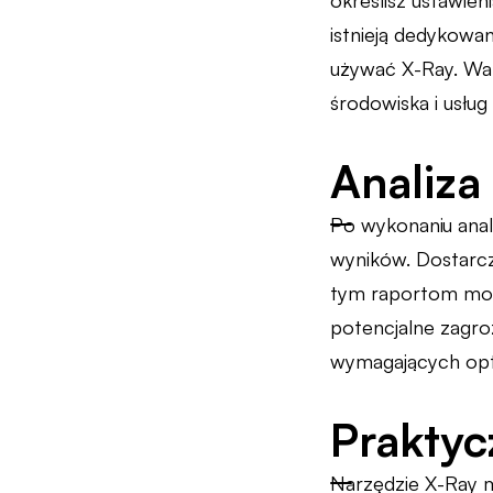
określisz ustawien
istnieją dedykowan
używać X-Ray. War
środowiska i usług
Analiza
Po wykonaniu anali
wyników. Dostarcz
tym raportom moż
potencjalne zagro
wymagających optym
Praktyc
Narzędzie X-Ray 