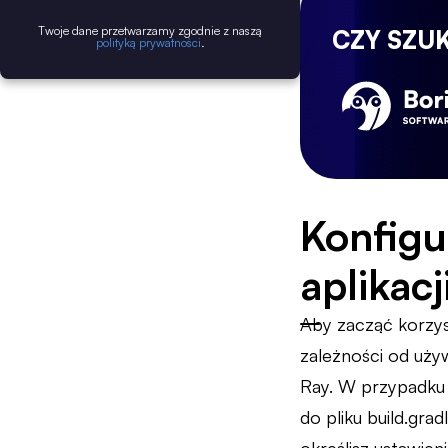
Twoje dane przetwarzamy zgodnie z naszą
CZY SZU
polityką prywatności
.
Konfigu
aplikacj
Aby zacząć korzyst
zależności od uży
Ray. W przypadku 
do pliku build.gra