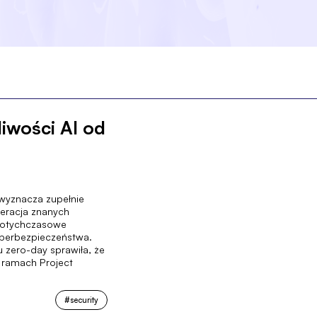
iwości AI od
wyznacza zupełnie
iteracja znanych
 dotychczasowe
yberbezpieczeństwa.
zero-day sprawiła, że
 ramach Project
#
security