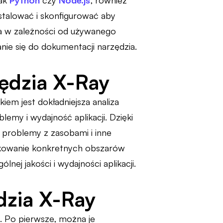
jak
Python
czy
Node.js
, również
instalować i skonfigurować aby
a w zależności od używanego
nie się do dokumentacji narzędzia.
ędzia X-Ray
iem jest dokładniejsza analiza
emy i wydajność aplikacji. Dzięki
problemy z zasobami i inne
yfikowanie konkretnych obszarów
nej jakości i wydajności aplikacji.
dzia X-Ray
 Po pierwsze, można je