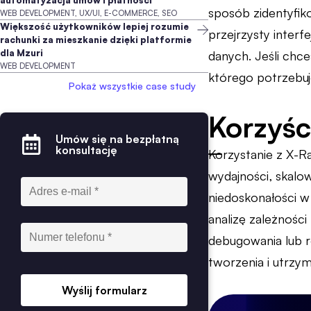
automatyzacja umów i płatności
sposób zidentyfiko
WEB DEVELOPMENT, UX/UI, E-COMMERCE, SEO
Większość użytkowników lepiej rozumie
przejrzysty interf
rachunki za mieszkanie dzięki platformie
dla Mzuri
danych. Jeśli chce
WEB DEVELOPMENT
którego potrzebuj
Pokaż wszystkie case study
Korzyśc
Umów się na bezpłatną
konsultację
Korzystanie z X-Ra
wydajności, skalo
niedoskonałości w 
analizę zależnośc
debugowania lub r
tworzenia i utrzyma
Wyślij formularz