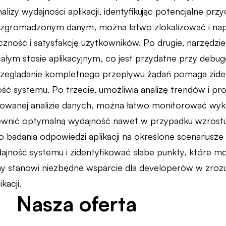
lizy wydajności aplikacji, identyfikując potencjalne przy
ki zgromadzonym danym, można łatwo zlokalizować i na
ność i satysfakcję użytkowników. Po drugie, narzędzie 
 całym stosie aplikacyjnym, co jest przydatne przy debu
zeglądanie kompletnego przepływu żądań pomaga ziden
ć systemu. Po trzecie, umożliwia analizę trendów i pro
owanej analizie danych, można łatwo monitorować wyk
pewnić optymalną wydajność nawet w przypadku wzrostu
 badania odpowiedzi aplikacji na określone scenariusz
jność systemu i zidentyfikować słabe punkty, które m
ay stanowi niezbędne wsparcie dla developerów w zrozu
kacji.
Nasza oferta