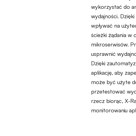
wykorzystać do ana
wydajności. Dzię
wpływać na użytecz
ścieżki żądania w
mikroserwisów. Pr
usprawnić wydajnoś
Dzięki zautomatyz
aplikację, aby za
może być użyte do
przetestować wyda
rzecz biorąc, X-R
monitorowaniu apli