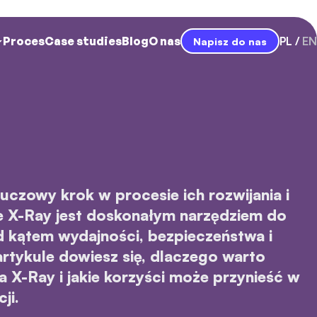
Proces
Case studies
Blog
O nas
PL
EN
Napisz do nas
kluczowy krok w procesie ich rozwijania i
e X-Ray jest doskonałym narzędziem do
od kątem wydajności, bezpieczeństwa i
artykule dowiesz się, dlaczego warto
a X-Ray i jakie korzyści może przynieść w
ji.