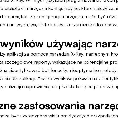
ia dla X-Ray. W innych językach programowania, takich 
e biblioteki i narzędzia konfiguracyjne, które należy za
to pamiętać, że konfiguracja narzędzia może być różn
 chmurowych, więc istotne jest zrozumienie i dostosowa
 wyników używając narz
zy aplikacji za pomocą narzędzia X-Ray, następnym krok
a szczegółowe raporty, wskazujące na potencjalne probl
na zidentyfikować bottlenecky, nieoptymalne metody, 
żenia dla aplikacji. Analiza wyników pozwala na zident
alizacji i naprawienia, co przekłada się na poprawę ogól
zne zastosowania narzę
może być użyteczne w wielu praktycznych przypadkach.