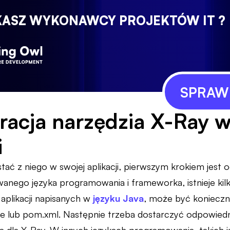
KASZ WYKONAWCY PROJEKTÓW IT ?
SPRAWD
racja narzędzia X-Ray w
i
ać z niego w swojej aplikacji, pierwszym krokiem jest 
wanego języka programowania i frameworka, istnieje kil
aplikacji napisanych w
języku Java
, może być konieczn
dle lub pom.xml. Następnie trzeba dostarczyć odpowiedn