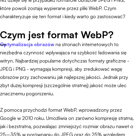
też dzieje się w przypadku formatów obrazów JPEG i PNG,
które powoli zostają wypierane przez pliki WebP. Czym
charakteryzuje się ten format i kiedy warto go zastosować?
Czym jest format WebP?
Optymalizacja obrazów
na stronach internetowych to
niezbędna czynność wpływająca na szybkość ładowania się
witryn. Najbardziej popularne dotychczas formaty graficzne -
JPEG i PNG - wymagają kompresji, aby zredukować wagę
obrazów przy zachowaniu jak najlepszej jakości. Jednak przy
zbyt dużej kompresji (szczególnie stratnej) jakość może ulec
znacznemu pogorszeniu.
Z pomocą przychodzi format WebP, wprowadzony przez
Google w 2010 roku. Umożliwia on zarówno kompresję stratną,
jak i bezstratną, pozwalając zmniejszyć rozmiar obrazu nawet o
25–35% w porównaniu do JPEG oraz do 25% względem