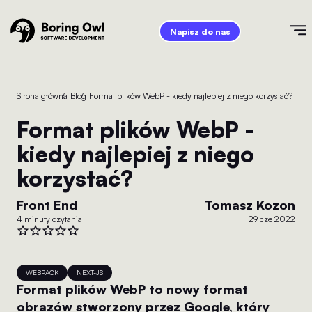
Napisz do nas
Strona główna
/
Blog
/
Format plików WebP - kiedy najlepiej z niego korzystać?
Format plików WebP -
kiedy najlepiej z niego
korzystać?
Front End
Tomasz Kozon
4 minuty czytania
29 cze 2022
WEBPACK
NEXT-JS
Format plików WebP to nowy format
obrazów stworzony przez Google, który