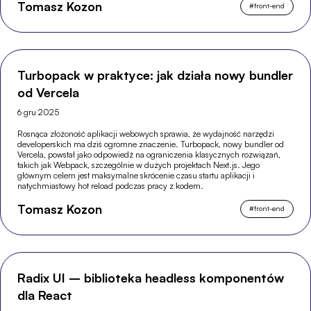
Tomasz Kozon
#
front-end
Turbopack w praktyce: jak działa nowy bundler
od Vercela
6 gru 2025
Rosnąca złożoność aplikacji webowych sprawia, że wydajność narzędzi
developerskich ma dziś ogromne znaczenie. Turbopack, nowy bundler od
Vercela, powstał jako odpowiedź na ograniczenia klasycznych rozwiązań,
takich jak Webpack, szczególnie w dużych projektach Next.js. Jego
głównym celem jest maksymalne skrócenie czasu startu aplikacji i
natychmiastowy hot reload podczas pracy z kodem.
Tomasz Kozon
#
front-end
Radix UI – biblioteka headless komponentów
dla React