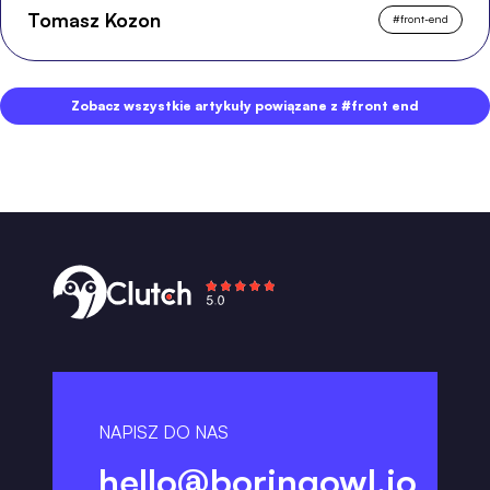
Tomasz Kozon
#
front-end
Zobacz wszystkie artykuły powiązane z #front end
NAPISZ DO NAS
hello@boringowl.io