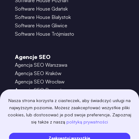
Software House Poznań
Software House Gdańsk
Software House Białystok
Software House Gliwice
Software House Trójmiasto
Agencje SEO
Agencja SEO Warszawa
Agencja SEO Kraków
Agencja SEO Wrocław
Agencja SEO Poznań
Agencja SEO Gdańsk
Nasza strona korzysta z ciasteczek, aby świadczyć usługi na
Agencja SEO Toruń
najwyższym poziomie. Możesz zaakceptować wszystkie pliki
cookies, lub dostosować je pod swoje preferencje. Zapoznaj
się także z naszą
polityką prywatności
©
2026
– Boring Owl – Software House Warszawa
adobexd
algolia
amazon-s3
android
Zaakceptuj wszystkie