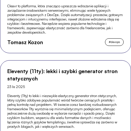
Cleavr to platforma, która znacząco upraszcza wdrażanie aplikacji i
zarządzanie środowiskami serwerowymi, eliminując wiele typowych
problemów związanych z DevOps. Dzięki automatyzacji procesów, gotowym
integracjom i intuicyjnemu interfejsowi, nawet złożone wdrożenia stają się
szybkie i bezstresowe. Narzędzie wspiera popularne technologie i
frameworki, zapewniając elastyczność zarówno dla freelancerów, jak i
zespołów developerskich.
Tomasz Kozon
#
devops
Eleventy (11ty): lekki i szybki generator stron
statycznych
23 lis 2025
Eleventy (11ty) to lekki i niezwykle elastyczny generator stron statycznych,
który szybko zdobywa popularność wśród twórców ceniących prostotę i
pełną kontrolę nad projektem. W świecie coraz bardziej rozbudowanych
frameworków 11ty wyróżnia się minimalistycznym podejściem, oferując
jednocześnie dużą swobodę w wyborze narzędzi i sposób pracy. Dzięki
szybkim buildom, wsparciu dla wielu formatów danych i możliwości
łączenia różnych języków templatingu, świetnie sprawdza się zarówno w
prostych blogach, jak i większych serwisach.