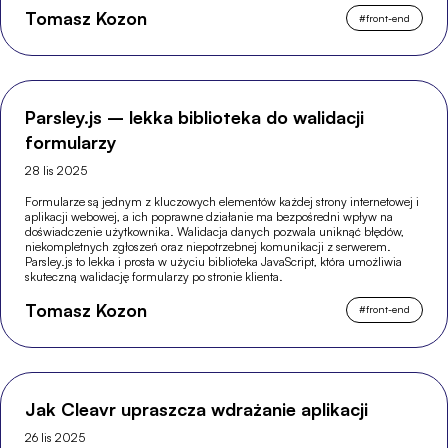
Tomasz Kozon
#
front-end
Parsley.js – lekka biblioteka do walidacji
formularzy
28 lis 2025
Formularze są jednym z kluczowych elementów każdej strony internetowej i
aplikacji webowej, a ich poprawne działanie ma bezpośredni wpływ na
doświadczenie użytkownika. Walidacja danych pozwala uniknąć błędów,
niekompletnych zgłoszeń oraz niepotrzebnej komunikacji z serwerem.
Parsley.js to lekka i prosta w użyciu biblioteka JavaScript, która umożliwia
skuteczną walidację formularzy po stronie klienta.
Tomasz Kozon
#
front-end
Jak Cleavr upraszcza wdrażanie aplikacji
26 lis 2025