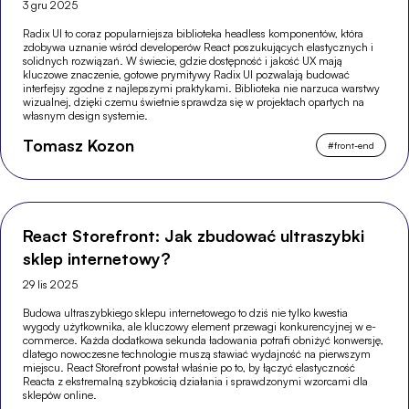
3 gru 2025
Radix UI to coraz popularniejsza biblioteka headless komponentów, która
zdobywa uznanie wśród developerów React poszukujących elastycznych i
solidnych rozwiązań. W świecie, gdzie dostępność i jakość UX mają
kluczowe znaczenie, gotowe prymitywy Radix UI pozwalają budować
interfejsy zgodne z najlepszymi praktykami. Biblioteka nie narzuca warstwy
wizualnej, dzięki czemu świetnie sprawdza się w projektach opartych na
własnym design systemie.
Tomasz Kozon
#
front-end
React Storefront: Jak zbudować ultraszybki
sklep internetowy?
29 lis 2025
Budowa ultraszybkiego sklepu internetowego to dziś nie tylko kwestia
wygody użytkownika, ale kluczowy element przewagi konkurencyjnej w e-
commerce. Każda dodatkowa sekunda ładowania potrafi obniżyć konwersję,
dlatego nowoczesne technologie muszą stawiać wydajność na pierwszym
miejscu. React Storefront powstał właśnie po to, by łączyć elastyczność
Reacta z ekstremalną szybkością działania i sprawdzonymi wzorcami dla
sklepów online.