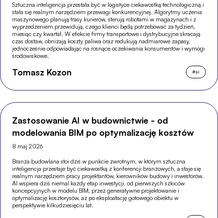
Sztuczna inteligencja przestała być w logistyce ciekawostką technologiczną i
stała się realnym narzędziem przewagi konkurencyjnej. Algorytmy uczenia
maszynowego planują trasy kurierów, sterują robotami w magazynach i z
wyprzedzeniem przewidują, czego klienci będą potrzebować za tydzień,
miesiąc czy kwartał. W efekcie firmy transportowe i dystrybucyjne skracają
czas dostaw, obniżają koszty paliwa oraz redukują nadmiarowe zapasy,
jednocześnie odpowiadając na rosnące oczekiwania konsumentów i wymogi
środowiskowe.
Tomasz Kozon
#
ai
Zastosowanie AI w budownictwie - od
modelowania BIM po optymalizację kosztów
8 maj 2026
Branża budowlana stoi dziś w punkcie zwrotnym, w którym sztuczna
inteligencja przestaje być ciekawostką z konferencji branżowych, a staje się
realnym narzędziem pracy projektantów, kierowników budowy i inwestorów.
AI wspiera dziś niemal każdy etap inwestycji, od pierwszych szkiców
koncepcyjnych w modelu BIM, przez generatywne projektowanie i
optymalizację kosztorysów, aż po eksploatację gotowego obiektu w
perspektywie kilkudziesięciu lat.