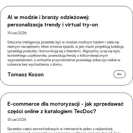
AI w modzie i branży odzieżowej:
personalizacja trendy i virtual try-on
15 cze 2026
Sztuczna inteligencja przestała być w modzie modnym hasłem i stała się
realnym narzędziem, które zmienia sposób, w jaki marki projektują kolekcje,
sprzedają produkty i komunikują się z klientami. Algorytmy uczą się stylu
konkretnego użytkownika, przewidują trendy z kilkumiesięcznym
wyprzedzeniem, a wirtualne przymierzalnie pozwalają zobaczyć siebie w
sukience bez wychodzenia z domu.
Tomasz Kozon
#
ai
E-commerce dla motoryzacji - jak sprzedawać
części online z katalogiem TecDoc?
13 cze 2026
Sprzedaż części samochodowych w internecie to jeden z najbardziej