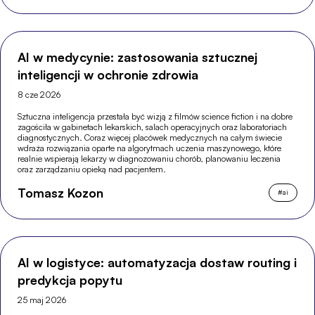
AI w medycynie: zastosowania sztucznej
inteligencji w ochronie zdrowia
8 cze 2026
Sztuczna inteligencja przestała być wizją z filmów science fiction i na dobre
zagościła w gabinetach lekarskich, salach operacyjnych oraz laboratoriach
diagnostycznych. Coraz więcej placówek medycznych na całym świecie
wdraża rozwiązania oparte na algorytmach uczenia maszynowego, które
realnie wspierają lekarzy w diagnozowaniu chorób, planowaniu leczenia
oraz zarządzaniu opieką nad pacjentem.
Tomasz Kozon
#
ai
AI w logistyce: automatyzacja dostaw routing i
predykcja popytu
25 maj 2026