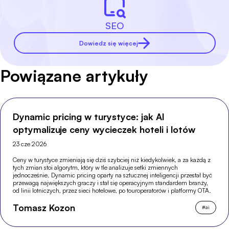
SEO
Dowiedz się więcej
Powiązane artykuły
Dynamic pricing w turystyce: jak AI
optymalizuje ceny wycieczek hoteli i lotów
23 cze 2026
Ceny w turystyce zmieniają się dziś szybciej niż kiedykolwiek, a za każdą z
tych zmian stoi algorytm, który w tle analizuje setki zmiennych
jednocześnie. Dynamic pricing oparty na sztucznej inteligencji przestał być
przewagą największych graczy i stał się operacyjnym standardem branży,
od linii lotniczych, przez sieci hotelowe, po touroperatorów i platformy OTA.
Tomasz Kozon
#
ai