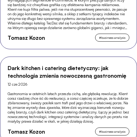
wymagających segmentów e-commerce, w którym precyzja danych liczy
się bardziej niż chwytliwa grafika czy efektowna kampania reklamowa.
Klient nie kupi filtra paliwa, jeśli nie ma stuprocentowej pewności, że pasuje
on do jego konkretnej wersji silnika, a sklep z setkami tysięcy indeksów nie
utrzyma się długo bez sprawnego systemu zarządzania asortymentem.
Właśnie dlatego katalog TecDoc stał się fundamentem branży i standardem,
na którym opierają swoje działanie zarówno globalni giganci, jak i mniejsze,
wyspecjalizowane sklepy.
Tomasz Kozon
#
business-analysis
Dark kitchen i catering dietetyczny: jak
technologia zmienia nowoczesną gastronomię
12 cze 2026
Gastronomia w ostatnich latach przeszła cichą, ale głęboką rewolucję. Klient
coraz rzadziej chce iść do restauracji, a coraz częściej oczekuje, że to dobrze
zbilansowany, świeży posiłek sam trafi pod jego drzwi o właściwej porze. Na
tej zmianie wyrosły dwa zjawiska, które dziś wyznaczają kierunek rozwoju
całej branży, czyli dark kitchen oraz catering dietetyczny. Łączy je jedno: bez
nowoczesnej technologii, integracji systemów i analizy danych po prostu nie
miałyby prawa działać w skali, w jakiej działają dzisiaj.
Tomasz Kozon
#
business-analysis