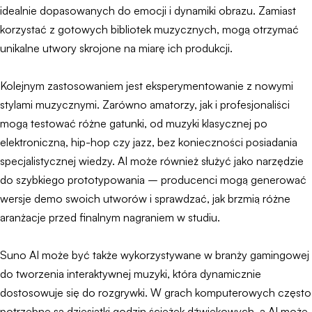
idealnie dopasowanych do emocji i dynamiki obrazu. Zamiast
korzystać z gotowych bibliotek muzycznych, mogą otrzymać
unikalne utwory skrojone na miarę ich produkcji.
Kolejnym zastosowaniem jest eksperymentowanie z nowymi
stylami muzycznymi. Zarówno amatorzy, jak i profesjonaliści
mogą testować różne gatunki, od muzyki klasycznej po
elektroniczną, hip-hop czy jazz, bez konieczności posiadania
specjalistycznej wiedzy. AI może również służyć jako narzędzie
do szybkiego prototypowania – producenci mogą generować
wersje demo swoich utworów i sprawdzać, jak brzmią różne
aranżacje przed finalnym nagraniem w studiu.
Suno AI może być także wykorzystywane w branży gamingowej
do tworzenia interaktywnej muzyki, która dynamicznie
dostosowuje się do rozgrywki. W grach komputerowych często
potrzebne są dziesiątki godzin ścieżek dźwiękowych, a AI może