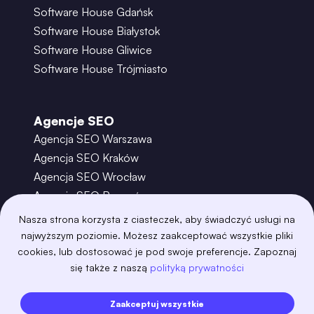
Software House Gdańsk
Software House Białystok
Software House Gliwice
Software House Trójmiasto
Agencje SEO
Agencja SEO Warszawa
Agencja SEO Kraków
Agencja SEO Wrocław
Agencja SEO Poznań
Agencja SEO Gdańsk
Nasza strona korzysta z ciasteczek, aby świadczyć usługi na
Agencja SEO Toruń
najwyższym poziomie. Możesz zaakceptować wszystkie pliki
cookies, lub dostosować je pod swoje preferencje. Zapoznaj
się także z naszą
polityką prywatności
©
2026
– Boring Owl – Software House Warszawa
adobexd
algolia
amazon-s3
android
Zaakceptuj wszystkie
angular
api
apscheduler
argocd