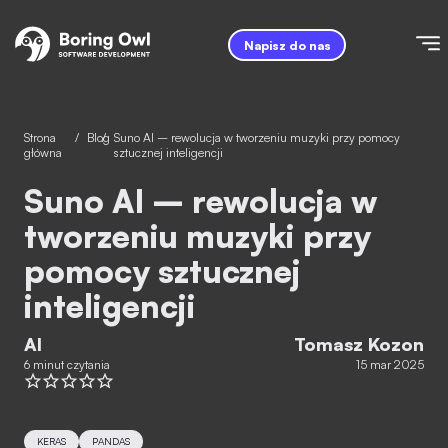
Napisz do nas
Strona
/
Blog
/
Suno AI – rewolucja w tworzeniu muzyki przy pomocy
główna
sztucznej inteligencji
Suno AI – rewolucja w
tworzeniu muzyki przy
pomocy sztucznej
inteligencji
AI
Tomasz Kozon
6 minut czytania
15 mar 2025
KERAS
PANDAS