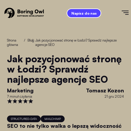
Napisz do nas
Strona
/
Blog
/
Jak pozycjonować stronę w Łodzi? Sprawdź najlepsze
główna
agencje SEO
Jak pozycjonować stronę
w Łodzi? Sprawdź
najlepsze agencje SEO
Marketing
Tomasz Kozon
7 minut czytania
21 gru 2024
STRUCTURED-DATA
MAILCHIMP
SEO to nie tylko walka o lepszą widoczność