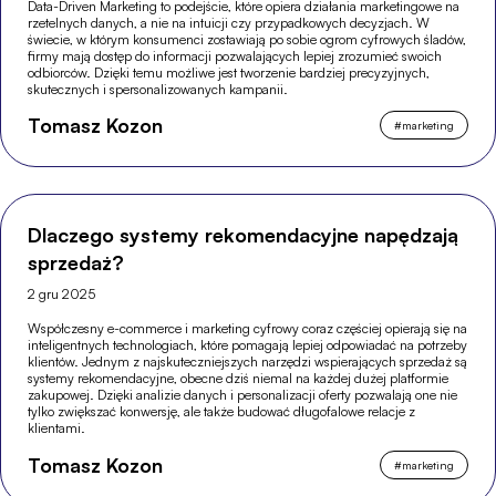
Data-Driven Marketing to podejście, które opiera działania marketingowe na
rzetelnych danych, a nie na intuicji czy przypadkowych decyzjach. W
świecie, w którym konsumenci zostawiają po sobie ogrom cyfrowych śladów,
firmy mają dostęp do informacji pozwalających lepiej zrozumieć swoich
odbiorców. Dzięki temu możliwe jest tworzenie bardziej precyzyjnych,
skutecznych i spersonalizowanych kampanii.
Tomasz Kozon
#
marketing
Dlaczego systemy rekomendacyjne napędzają
sprzedaż?
2 gru 2025
Współczesny e-commerce i marketing cyfrowy coraz częściej opierają się na
inteligentnych technologiach, które pomagają lepiej odpowiadać na potrzeby
klientów. Jednym z najskuteczniejszych narzędzi wspierających sprzedaż są
systemy rekomendacyjne, obecne dziś niemal na każdej dużej platformie
zakupowej. Dzięki analizie danych i personalizacji oferty pozwalają one nie
tylko zwiększać konwersję, ale także budować długofalowe relacje z
klientami.
Tomasz Kozon
#
marketing