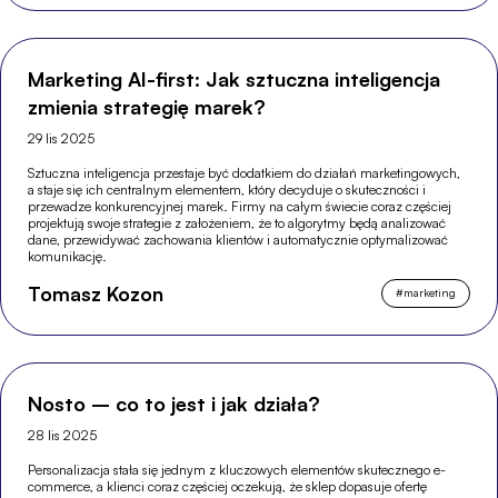
Marketing AI-first: Jak sztuczna inteligencja
zmienia strategię marek?
29 lis 2025
Sztuczna inteligencja przestaje być dodatkiem do działań marketingowych,
a staje się ich centralnym elementem, który decyduje o skuteczności i
przewadze konkurencyjnej marek. Firmy na całym świecie coraz częściej
projektują swoje strategie z założeniem, że to algorytmy będą analizować
dane, przewidywać zachowania klientów i automatycznie optymalizować
komunikację.
Tomasz Kozon
#
marketing
Nosto – co to jest i jak działa?
28 lis 2025
Personalizacja stała się jednym z kluczowych elementów skutecznego e-
commerce, a klienci coraz częściej oczekują, że sklep dopasuje ofertę