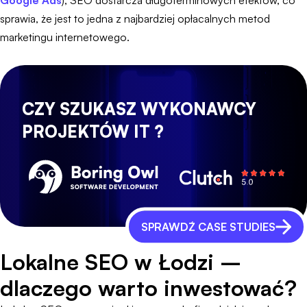
Google Ads
), SEO dostarcza długoterminowych efektów, co
sprawia, że jest to jedna z najbardziej opłacalnych metod
marketingu internetowego.
CZY SZUKASZ WYKONAWCY
PROJEKTÓW IT ?
SPRAWDŹ CASE STUDIES
Lokalne SEO w Łodzi –
dlaczego warto inwestować?