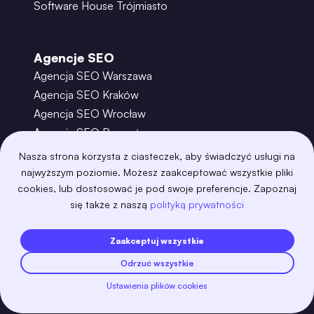
Software House Trójmiasto
Agencje SEO
Agencja SEO Warszawa
Agencja SEO Kraków
Agencja SEO Wrocław
Agencja SEO Poznań
Agencja SEO Gdańsk
Nasza strona korzysta z ciasteczek, aby świadczyć usługi na
Agencja SEO Toruń
najwyższym poziomie. Możesz zaakceptować wszystkie pliki
cookies, lub dostosować je pod swoje preferencje. Zapoznaj
się także z naszą
polityką prywatności
©
2026
– Boring Owl – Software House Warszawa
adobexd
algolia
amazon-s3
android
Zaakceptuj wszystkie
angular
api
apscheduler
argocd
Odrzuć wszystkie
astro
aws-amplify
aws-cloudfront
aws-lambda
axios
azure
bash
Ustawienia plików cookies
Zobacz więcej
bootstrap
bulma
cakephp
celery