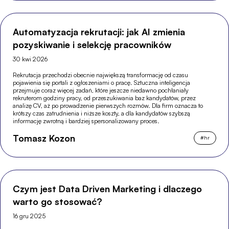
Automatyzacja rekrutacji: jak AI zmienia
pozyskiwanie i selekcję pracowników
30 kwi 2026
Rekrutacja przechodzi obecnie największą transformację od czasu
pojawienia się portali z ogłoszeniami o pracę. Sztuczna inteligencja
przejmuje coraz więcej zadań, które jeszcze niedawno pochłaniały
rekruterom godziny pracy, od przeszukiwania baz kandydatów, przez
analizę CV, aż po prowadzenie pierwszych rozmów. Dla firm oznacza to
krótszy czas zatrudnienia i niższe koszty, a dla kandydatów szybszą
informację zwrotną i bardziej spersonalizowany proces.
Tomasz Kozon
#
hr
Czym jest Data Driven Marketing i dlaczego
warto go stosować?
16 gru 2025