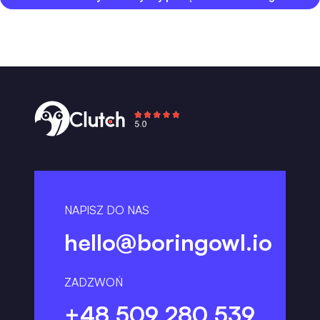
NAPISZ DO NAS
hello@boringowl.io
ZADZWOŃ
+48 509 280 539