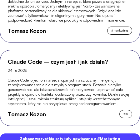
dokładnie do ich potrzeb. Jednym z narzędzi, które pozwala osiągnąć ten
efekt w sposób automatyczny i efektywny, jest Nosto - zaawansowana
platforma personalizacyjna dla sklepów internetowych. Dzięki analizie
zachowań użytkowników i inteligentnym algorytmom Nosto potrafi
podpowiedzieć klientom właściwe produkty w odpowiednim momencie.
Tomasz Kozon
#
marketing
Claude Code – czym jest i jak działa?
24 lis 2025
Claude Code to jedno z narzędzi opartych na sztucznej inteligencji,
zaprojektowane specjalnie z myślą o programistach. Pozwala nie tylko
generować kod, ale także analizować, refaktoryzować i usprawniać całe
projekty w oparciu o kontekst dostarczony przez użytkownika. Dzięki swojej
inteligencji i zrozumieniu struktury aplikacji staje się wszechstronnym
asystentem, który realnie przyspiesza pracę nad oprogramowaniem.
Tomasz Kozon
#
ai
Zobacz wszystkie artykuły powiązane z #Marketing